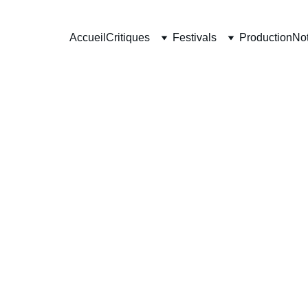
Accueil
Critiques
Festivals
Production
Not
CRITIQUES ANCIENS FILMS
Enzo Beaufort
7/11/2025
2 min read